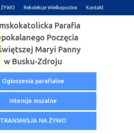
A ŻYWO
Rekolekcje Wielkopostne
Kontakt
mskokatolicka Parafia
epokalanego Poczęcia
świętszej Maryi Panny
w Busku-Zdroju
Ogłoszenia parafialne
Intencje mszalne
TRANSMISJA NA ŻYWO