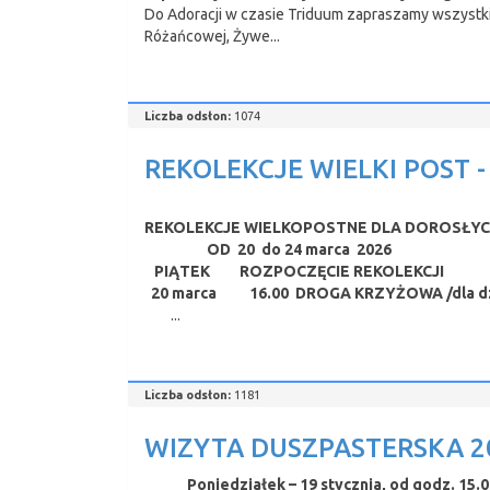
Do Adoracji w czasie Triduum zapraszamy wszystki
Różańcowej, Żywe...
Liczba odsłon:
1074
REKOLEKCJE WIELKI POST - 
REKOLEKCJE WIELKOPOSTNE DLA DOROSŁY
OD 20 do 24 marca 2026
PIĄTEK ROZPOCZĘCIE REKOLEKCJI
20 marca
16.00 DROGA KRZYŻOWA /dla dz
...
Liczba odsłon:
1181
WIZYTA DUSZPASTERSKA 20
Poniedziałek – 19 stycznia, od godz. 15.0