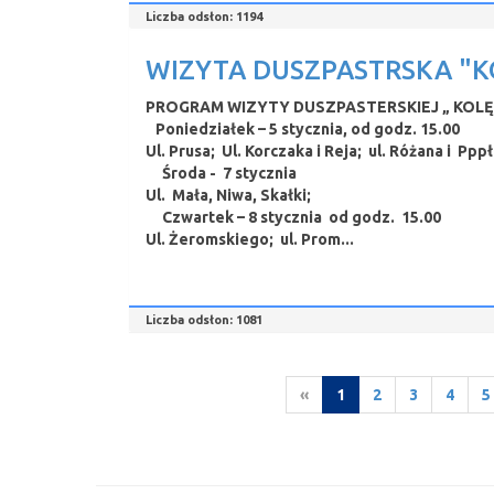
Liczba odsłon:
1194
WIZYTA DUSZPASTRSKA "K
PROGRAM WIZYTY DUSZPASTERSKIEJ „ KOLĘD
Poniedziałek – 5 stycznia, od godz. 15.00
Ul. Prusa; Ul. Korczaka i Reja; ul. Różana i Pp
Środa - 7 stycznia
Ul. Mała, Niwa, Skałki;
Czwartek – 8 stycznia od godz. 15.00
Ul. Żeromskiego; ul. Prom...
Liczba odsłon:
1081
«
1
2
3
4
5