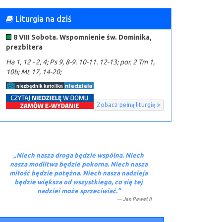
Liturgia na dziś
8 VIII Sobota. Wspomnienie św. Dominika,
prezbitera
Ha 1, 12 - 2, 4; Ps 9, 8-9. 10-11. 12-13; por. 2 Tm 1,
10b; Mt 17, 14-20;
Zobacz pełną liturgię
„Niech nasza dro­ga będzie wspólna. Niech
nasza mod­litwa będzie po­kor­na. Niech nasza
miłość będzie potężna. Niech nasza nadzieja
będzie większa od wszys­tkiego, co się tej
nadziei może sprzeciwiać.”
Jan Paweł II