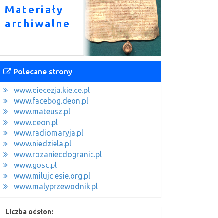
Polecane strony:
www.diecezja.kielce.pl
www.facebog.deon.pl
www.mateusz.pl
www.deon.pl
www.radiomaryja.pl
www.niedziela.pl
www.rozaniecdogranic.pl
www.gosc.pl
www.milujciesie.org.pl
www.malyprzewodnik.pl
Liczba odsłon: