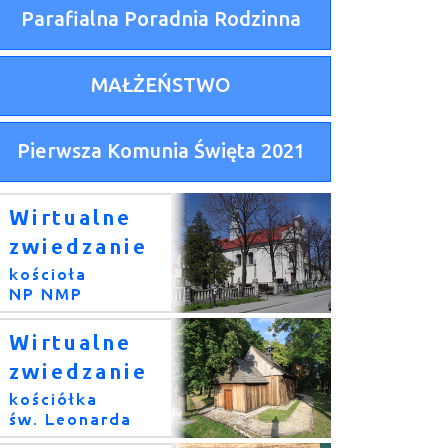
Parafialna Poradnia Rodzinna
MAŁŻEŃSTWO
Pierwsza Komunia Święta 2021