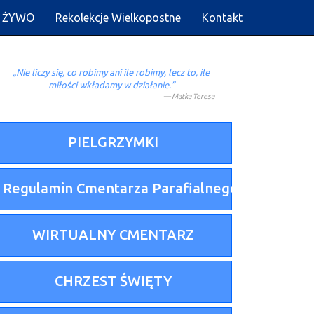
A ŻYWO
Rekolekcje Wielkopostne
Kontakt
„Nie liczy się, co robimy ani ile robimy, lecz to, ile
miłości wkładamy w działanie.”
Matka Teresa
PIELGRZYMKI
Regulamin Cmentarza Parafialnego
WIRTUALNY CMENTARZ
CHRZEST ŚWIĘTY