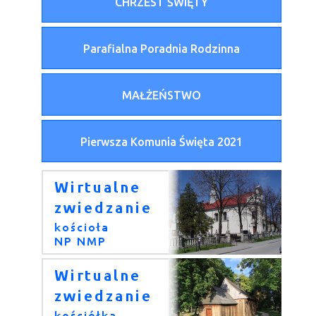
CHRZEST ŚWIĘTY
Parafialna Poradnia Rodzinna
MAŁŻEŃSTWO
Pierwsza Komunia Święta 2021