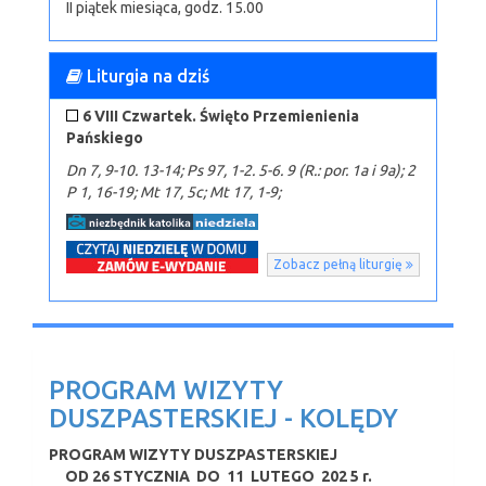
II piątek miesiąca, godz. 15.00
Liturgia na dziś
6 VIII Czwartek. Święto Przemienienia
Pańskiego
Dn 7, 9-10. 13-14; Ps 97, 1-2. 5-6. 9 (R.: por. 1a i 9a); 2
P 1, 16-19; Mt 17, 5c; Mt 17, 1-9;
Zobacz pełną liturgię
PROGRAM WIZYTY
DUSZPASTERSKIEJ - KOLĘDY
PROGRAM WIZYTY DUSZPASTERSKIEJ
OD 26 STYCZNIA DO 11 LUTEGO 202 5 r.