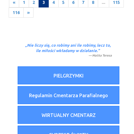
«
1
2
3
4
5
6
7
8
...
115
116
»
„Nie liczy się, co robimy ani ile robimy, lecz to,
ile miłości wkładamy w działanie.”
Matka Teresa
PIELGRZYMKI
Regulamin Cmentarza Parafialnego
WIRTUALNY CMENTARZ