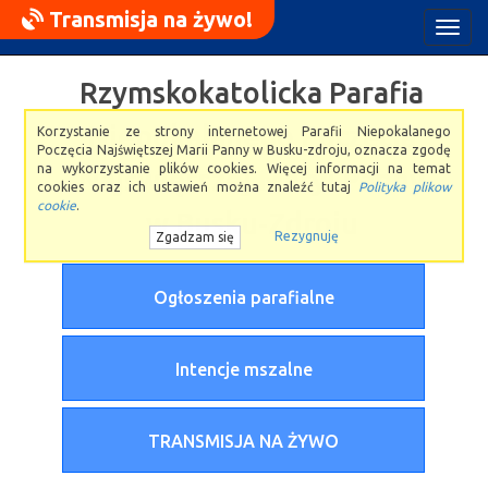
Transmisja na żywo!
Rozw
nawig
Rzymskokatolicka Parafia
Niepokalanego Poczęcia
Korzystanie ze strony internetowej Parafii Niepokalanego
Poczęcia Najświętszej Marii Panny w Busku-zdroju, oznacza zgodę
na wykorzystanie plików cookies. Więcej informacji na temat
Najświętszej Maryi Panny
cookies oraz ich ustawień można znaleźć tutaj
Polityka plikow
cookie
.
w Busku-Zdroju
Rezygnuję
Zgadzam się
Ogłoszenia parafialne
Intencje mszalne
TRANSMISJA NA ŻYWO