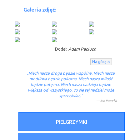
Galeria zdjęć:
Dodał:
Adam Paciuch
Na górę
„Niech nasza dro­ga będzie wspólna. Niech nasza
mod­litwa będzie po­kor­na. Niech nasza miłość
będzie potężna. Niech nasza nadzieja będzie
większa od wszys­tkiego, co się tej nadziei może
sprzeciwiać.”
Jan Paweł II
PIELGRZYMKI