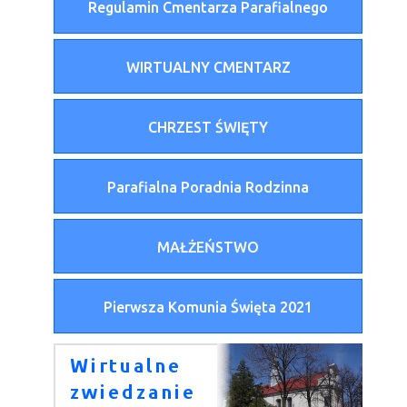
Regulamin Cmentarza Parafialnego
WIRTUALNY CMENTARZ
CHRZEST ŚWIĘTY
Parafialna Poradnia Rodzinna
MAŁŻEŃSTWO
Pierwsza Komunia Święta 2021