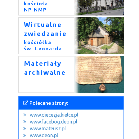
Polecane strony:
www.diecezja.kielce.pl
www.facebog.deon.pl
www.mateusz.pl
www.deon.pl